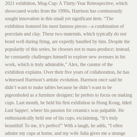
2021 exhibition, Mug-Cup: A Thirty-Year Retrospective, which
showcased works from the 1990s, Harrison has continuously
sought innovation in this small yet significant item. “The
exhibition featured his most famous pieces—a combination of
porcelain and clay. These two materials, which typically do not
bond well during firing, are expertly handled by him. Despite the
popularity of this series, he chooses not to mass-produce; instead,
he constantly challenges himself to explore new avenues in his
work, which is truly admirable,” Alex, the curator of the
exhibition explains. Over their five years of collaboration, he has
witnessed Harrison’s artistic evolution. Harrison once said he
didn’t want to make tables because he didn’t want to be
pigeonholed as a furniture designer; he prefers to focus on making
cups. Last month, he held his first exhibition in Hong Kong, titled
Last Supper
, where his passion for ceramics was palpable. He
enthusiastically held one of his cups, exclaiming, “It’s truly
beautiful! To me, it’s perfect!” With a laugh, he adds, “I often
admire my cups at home, and my wife Julia gives me a strange