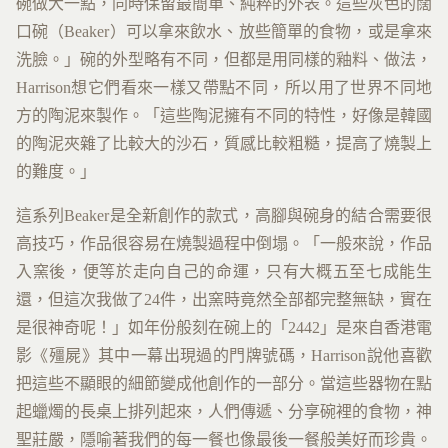
碗做大一點，同時保留最簡單、純粹的外表。這些灰色的闊
口碗（Beaker）可以拿來飲水、放些簡單的食物，或是拿來
洗臉。」碗的外型略有不同，但都是用同樣的釉料、做法，
Harrison想它們看來一樣又帶點不同，所以用了世界不同地
方的陶泥來製作。「這些陶泥擁有不同的特性，好像是韓國
的陶泥夾雜了比較大的沙石，質感比較粗糙，提高了燒製上
的難度。」
這系列Beaker是全新創作的款式，高腳與碗身的結合需要很
高技巧，作品很容易在燒製過程中倒塌。「一般來說，作品
入窯後，便等於走向自己的命運，只有大概五至七成能生
還，但這次我做了24件，出窯時竟然全部都完整無缺，實在
是很神奇呢！」如年份般刻在碗上的「2442」是來自香港電
影《殭屍》其中一幕出現過的門牌號碼，Harrison說他喜歡
把這些不顯眼的細節變成他創作的一部分。當這些器物在點
起蠟燭的長桌上排列起來，人們傳遞、分享碗裡的食物，神
聖莊嚴，隱喻著我們的每一餐也像最後一餐般美好而珍貴。