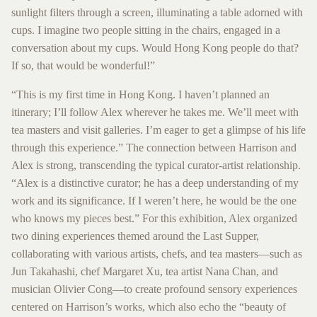
sunlight filters through a screen, illuminating a table adorned with
cups. I imagine two people sitting in the chairs, engaged in a
conversation about my cups. Would Hong Kong people do that?
If so, that would be wonderful!”
“This is my first time in Hong Kong. I haven’t planned an
itinerary; I’ll follow Alex wherever he takes me. We’ll meet with
tea masters and visit galleries. I’m eager to get a glimpse of his life
through this experience.” The connection between Harrison and
Alex is strong, transcending the typical curator-artist relationship.
“Alex is a distinctive curator; he has a deep understanding of my
work and its significance. If I weren’t here, he would be the one
who knows my pieces best.” For this exhibition, Alex organized
two dining experiences themed around the Last Supper,
collaborating with various artists, chefs, and tea masters—such as
Jun Takahashi, chef Margaret Xu, tea artist Nana Chan, and
musician Olivier Cong—to create profound sensory experiences
centered on Harrison’s works, which also echo the “beauty of