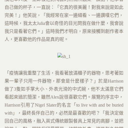
自己做的杯子，一直說：「它真的很美麗！對我來說是如此
完美！」他笑說，「我經常在家一邊細看、一邊讚嘆它們，
這時候，我太太Julia會以奇怪的目光問我在做什麼，我會說
我只是看著它們。」這時我們才明白，原來接觸到創作者本
人，更喜歡他的作品是真的呢。
「疫情讓我重整了生活，我看著放滿櫃子的器物，思考著如
果一輩子只用一件器物，那會是什麼樣子？」於是Harrison
做了3隻如手掌大小、外表光滑的中式碗，他不太滿意它們
看起來過於簡潔，雖然Alex說很喜歡它們。展覽的序言中，
Harrison引用了Nigel Slater的名言「to live with and be buried
with」，最終長伴自己的，必然是最喜歡的吧？「我決定做
回自己的風格，融入英式傳統銀製餐具上常見的高腳，並把