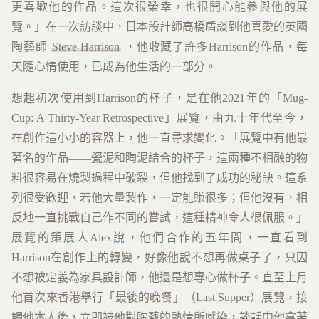
更喜歡他的作品。這次很榮幸，也很開心能參與他的展
覽。」在一次訪談中，日本設計師高橋盾談到他喜愛的英國
陶藝師
Steve Harrison
，他收藏了許多Harrison的作品，每
天隨心情使用，已成為他生活的一部分。
想起初次使用到Harrison的杯子，是在他2021年的「Mug-
Cup: A Thirty-Year Retrospective」展覽，由九十年代至今，
在創作這小小的容器上，他一直尋求變化。「展覽中有他最
著名的作品——瓷泥和陶泥結合的杯子，這兩種不相融的物
料很容易在燒製過程中破裂，但他找到了成功的秘訣。這系
列很受歡迎，若他大量製作，一定能賺很多；但他沒有，相
反地一直挑戰自己作不同的嘗試，這種精神令人很佩服。」
展覽的策展人Alex說，他們合作的五年間，一直看到
Harrison在創作上的轉變，好像他說不想再做桌子了，只因
不想被定義為家具設計師，他還是想專心做杯子。直至上月
他首次來香港舉行「最後的晚餐」（Last Supper）展覽，接
觸他本人後，立即被他對陶藝的熱情所感染，談話中他拿著