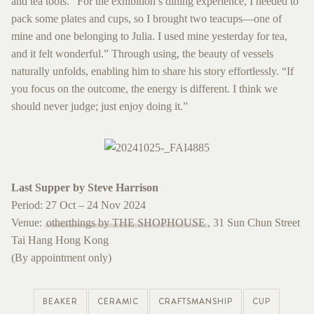
and tea tools. “For the exhibition’s dining experience, I needed to
pack some plates and cups, so I brought two teacups—one of
mine and one belonging to Julia. I used mine yesterday for tea,
and it felt wonderful.” Through using, the beauty of vessels
naturally unfolds, enabling him to share his story effortlessly. “If
you focus on the outcome, the energy is different. I think we
should never judge; just enjoy doing it.”
Last Supper by Steve Harrison
Period: 27 Oct – 24 Nov 2024
Venue:
otherthings by THE SHOPHOUSE
, 31 Sun Chun Street
Tai Hang Hong Kong
(By appointment only)
BEAKER
CERAMIC
CRAFTSMANSHIP
CUP