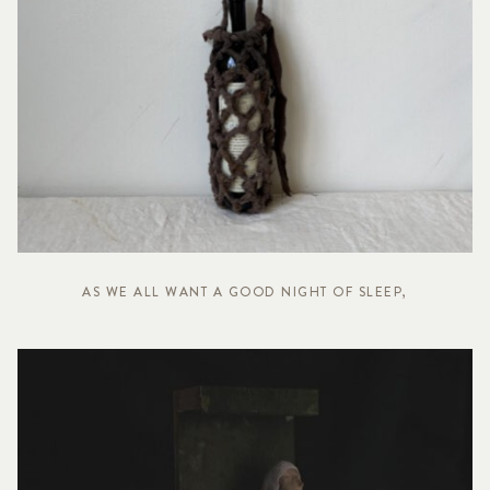
AS WE ALL WANT A GOOD NIGHT OF SLEEP,