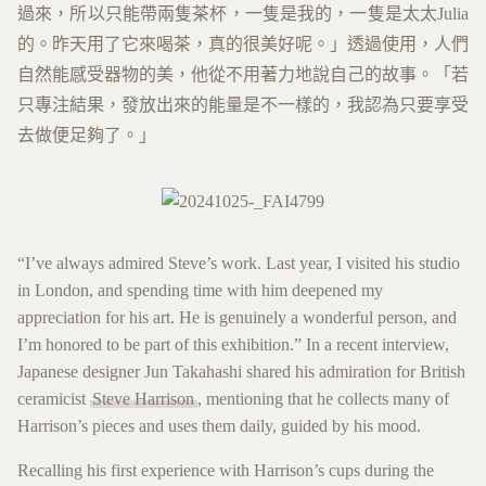
過來，所以只能帶兩隻茶杯，一隻是我的，一隻是太太Julia
的。昨天用了它來喝茶，真的很美好呢。」透過使用，人們
自然能感受器物的美，他從不用著力地說自己的故事。「若
只專注結果，發放出來的能量是不一樣的，我認為只要享受
去做便足夠了。」
“I’ve always admired Steve’s work. Last year, I visited his studio
in London, and spending time with him deepened my
appreciation for his art. He is genuinely a wonderful person, and
I’m honored to be part of this exhibition.” In a recent interview,
Japanese designer Jun Takahashi shared his admiration for British
ceramicist
Steve Harrison
, mentioning that he collects many of
Harrison’s pieces and uses them daily, guided by his mood.
Recalling his first experience with Harrison’s cups during the